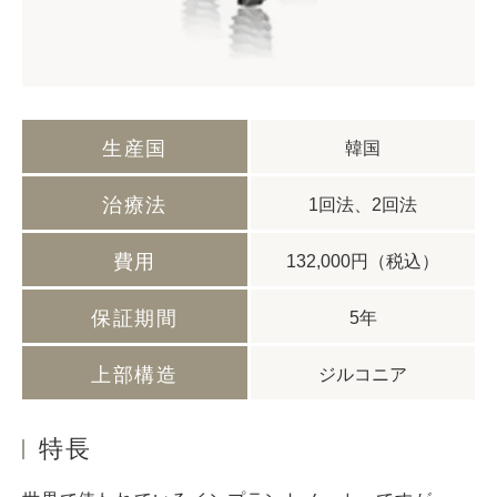
生産国
韓国
治療法
1回法、2回法
費用
132,000円（税込）
保証期間
5年
上部構造
ジルコニア
特長