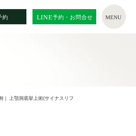
LINE
予約
予約・お問合せ
例
｜
上顎洞底挙上術(サイナスリフ