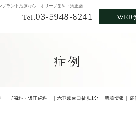
上顎洞底挙上術(サイナスリフト)・自家骨移植｜赤羽の歯医者・インプラント治療なら「オリーブ歯科・矯正歯科」の症例
03-5948-8241
Tel.
WEB
症例
リーブ歯科・矯正歯科」｜赤羽駅南口徒歩1分
｜
新着情報
｜
症