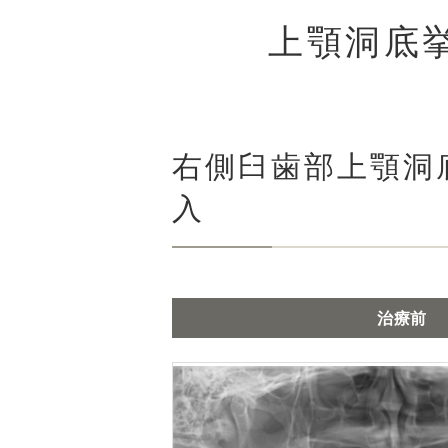
上顎洞底
右側臼歯部上顎洞
入
治療前